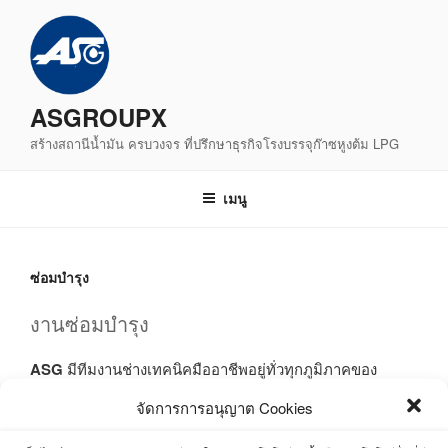
ข้าม
ไป
ยัง
บทความ
ASGROUPX
สร้างสถานีน้ำมัน ครบวงจร ที่ปรึกษาธุรกิจโรงบรรจุก๊าซหูงต้ม LPG
เมนู
ซ่อมบำรุง
งานซ่อมบำรุง
ASG
มีทีมงานช่างเทคนิคมืออาชีพอยู่ทั่วทุกภูมิภาคของ
ประเทศ เพื่อให้บริการลูกค้าสถานีบริการน้ำมัน ทั้งงานซ่อม
จัดการการอนุญาต Cookies
บำรุงตู้จ่ายน้ำมัน งานซ่อมบำรุงแทงค์ และ ท่อ งานซ่อมบำรุง