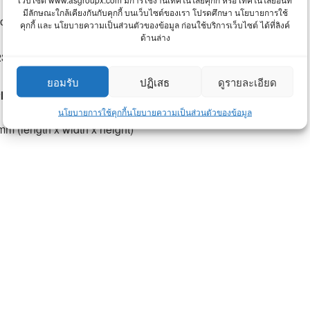
มีลักษณะใกล้เคียงกันกับคุกกี้ บนเว็บไซต์ของเรา โปรดศึกษา นโยบายการใช้
hose double layer, with adapters in both ends
คุกกี้ และ นโยบายความเป็นส่วนตัวของข้อมูล ก่อนใช้บริการเว็บไซต์ ได้ที่ลิงค์
ด้านล่าง
 V · 60 users · 200 services28540-CF00000
ยอมรับ
ปฏิเสธ
ดูรายละเอียด
pprox.):
นโยบายการใช้คุกกี้
นโยบายความเป็นส่วนตัวของข้อมูล
m (length x width x height)