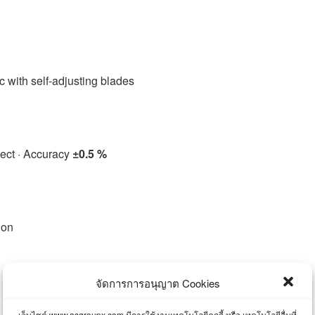
ic with self-adjusting blades
fect · Accuracy
±0.5 %
ion
จัดการการอนุญาต Cookies
เว็บไซต์ www.asgroupx.com มีการใช้งานเทคโนโลยีคุกกี้ หรือ เทคโนโลยีอื่นที่