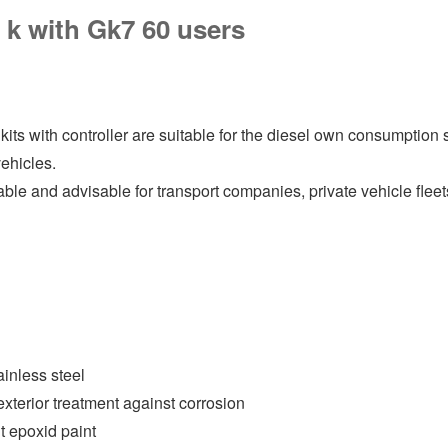
k with Gk7 60 users
its with controller are suitable for the diesel own consumption
vehicles.
itable and advisable for transport companies, private vehicle fleet
ainless steel
exterior treatment against corrosion
nt epoxid paint