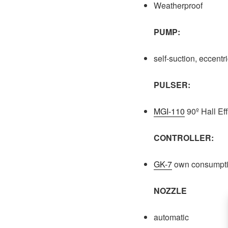
Weatherproof
PUMP:
self-suction, eccentr
PULSER:
MGI-110
90º Hall Ef
CONTROLLER:
GK-7
own consumpt
NOZZLE
automatic