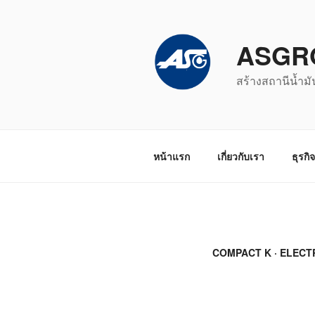
ข้าม
ไป
ASGR
ยัง
บทความ
สร้างสถานีน้ำมั
หน้าแรก
เกี่ยวกับเรา
ธุรกิ
COMPACT K · ELECT