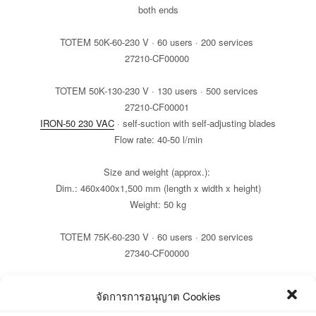
both ends
TOTEM 50K-60-230 V · 60 users · 200 services
27210-CF00000
TOTEM 50K-130-230 V · 130 users · 500 services
27210-CF00001
IRON-50 230 VAC
· self-suction with self-adjusting blades
Flow rate: 40-50 l/min
Size and weight (approx.):
Dim.: 460x400x1,500 mm (length x width x height)
Weight: 50 kg
TOTEM 75K-60-230 V · 60 users · 200 services
27340-CF00000
TOTEM 75K-130-230 V · 130 users · 500 services
จัดการการอนุญาต Cookies
27340-CF00001