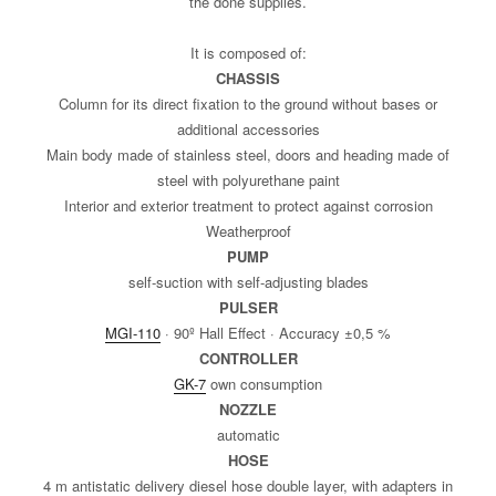
the done supplies.
It is composed of:
CHASSIS
Column for its direct fixation to the ground without bases or
additional accessories
Main body made of stainless steel, doors and heading made of
steel with polyurethane paint
Interior and exterior treatment to protect against corrosion
Weatherproof
PUMP
self-suction with self-adjusting blades
PULSER
MGI-110
· 90º Hall Effect · Accuracy ±0,5 %
CONTROLLER
GK-7
own consumption
NOZZLE
automatic
HOSE
4 m antistatic delivery diesel hose double layer, with adapters in