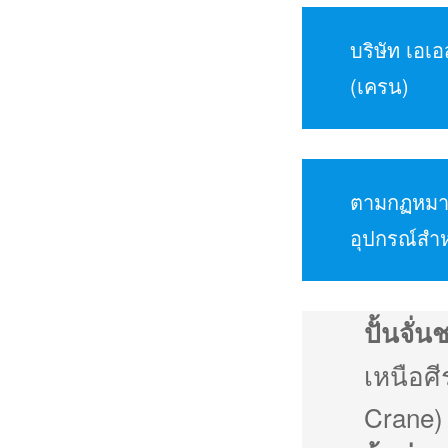
บริษัท เอเ
(เครน)
ตามกฏหมา
อุปกรณ์สำห
ปั้นจั่น
เหนือศี
Crane) 