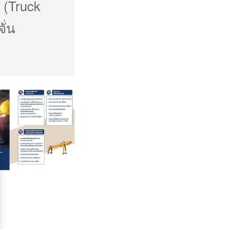
บ (Truck
ั่น