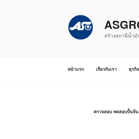
ข้าม
ไป
ASGR
ยัง
บทความ
สร้างสถานีน้ำมั
หน้าแรก
เกี่ยวกับเรา
ธุรกิ
ตรวจสอบ ทดสอบปั้นจั่น