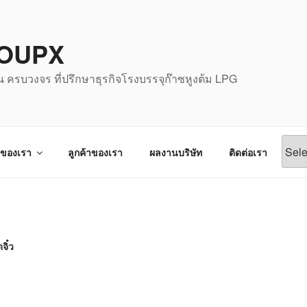
OUPX
น ครบวงจร ที่ปรึกษาธุรกิจโรงบรรจุก๊าซหูงต้ม LPG
จของเรา
ลูกค้าของเรา
ผลงานบริษัท
ติดต่อเรา
จิ๋ว