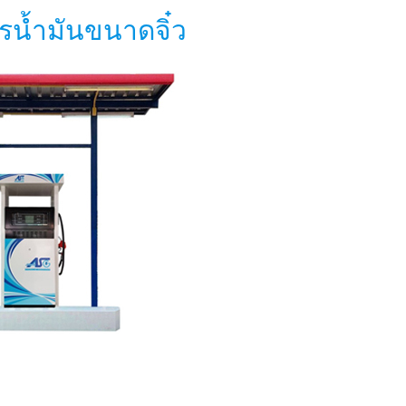
รน้ำมันขนาดจิ๋ว